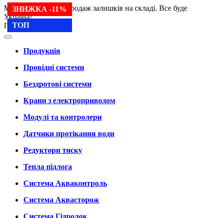
Ми працюємо. Розпродаж залишків на складі. Все буде
ЗНИЖКА -50%
ЗНИЖКА -50%
ЗНИЖКА -50%
ЗНИЖКА -11%
Україна!
ТОП
ТОП
Продукція
Продукція
Провідні системи
Бездротові системи
Крани з електроприводом
Модулі та контролери
Датчики протікання води
Редуктори тиску
Тепла підлога
Система Акваконтроль
Система Аквасторож
Система Гідролок