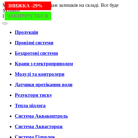
Ми працюємо. Розпродаж залишків на складі. Все буде
ЗНИЖКА -24%
ЗНИЖКА -29%
Україна!
ЗАКІНЧУЄТЬСЯ
Продукція
Продукція
Провідні системи
Бездротові системи
Крани з електроприводом
Модулі та контролери
Датчики протікання води
Редуктори тиску
Тепла підлога
Система Акваконтроль
Система Аквасторож
Система Гідролок