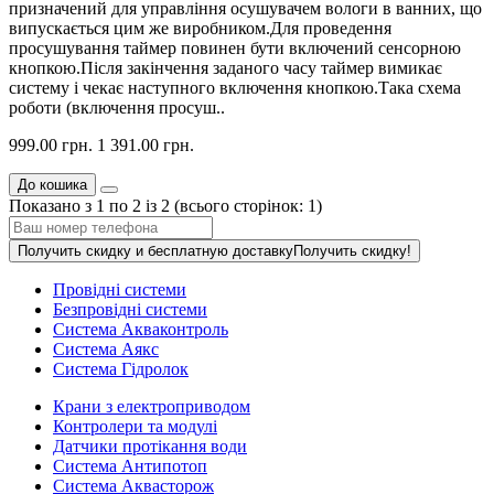
призначений для управління осушувачем вологи в ванних, що
випускається цим же виробником.Для проведення
просушування таймер повинен бути включений сенсорною
кнопкою.Після закінчення заданого часу таймер вимикає
систему і чекає наступного включення кнопкою.Така схема
роботи (включення просуш..
999.00 грн.
1 391.00 грн.
До кошика
Показано з 1 по 2 із 2 (всього сторінок: 1)
Получить скидку и бесплатную доставку
Получить скидку!
Провідні системи
Безпровідні системи
Система Акваконтроль
Система Аякс
Система Гідролок
Крани з електроприводом
Контролери та модулі
Датчики протікання води
Система Антипотоп
Система Аквасторож