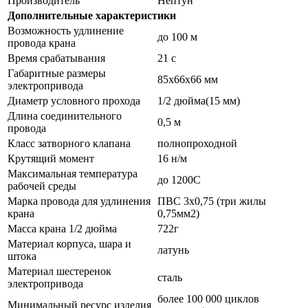
Производитель
Нептун
Дополнительные характеристики
Возможность удлинение
до 100 м
провода крана
Время срабатывания
21 с
Габаритные размеры
85х66х66 мм
электропривода
Диаметр условного прохода
1/2 дюйма(15 мм)
Длина соединительного
0,5 м
провода
Класс затворного клапана
полнопроходной
Крутящий момент
16 н/м
Максимальная температура
до 1200С
рабочей среды
Марка провода для удлинения
ПВС 3х0,75 (три жилы
крана
0,75мм2)
Масса крана 1/2 дюйма
722г
Материал корпуса, шара и
латунь
штока
Материал шестеренок
сталь
электропривода
более 100 000 циклов
Минимальный ресурс изделия