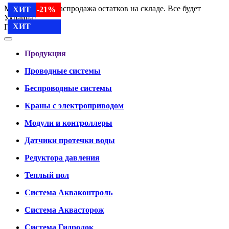
Мы работаем. Распродажа остатков на складе. Все будет
SALE -21%
SALE -21%
ХИТ
ХИТ
Украина!
ХИТ
ХИТ
Продукция
Продукция
Проводные системы
Беспроводные системы
Краны с электроприводом
Модули и контроллеры
Датчики протечки воды
Редуктора давления
Теплый пол
Система Акваконтроль
Система Аквасторож
Система Гидролок