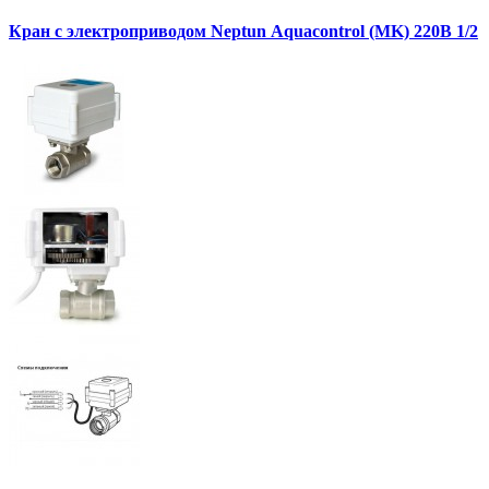
Кран с электроприводом Neptun Aquacontrol (MK) 220В 1/2