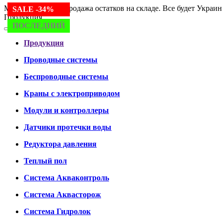
Мы работаем. Распродажа остатков на складе. Все будет Украин
SALE -30%
SALE -24%
SALE -30%
SALE -34%
Продукция
ПОСЛЕДНИЙ
ПОСЛЕДНИЙ
ПОСЛЕДНИЙ
ПОСЛЕДНИЙ
Продукция
Проводные системы
Беспроводные системы
Краны с электроприводом
Модули и контроллеры
Датчики протечки воды
Редуктора давления
Теплый пол
Система Акваконтроль
Система Аквасторож
Система Гидролок