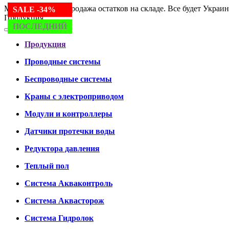
Мы работаем. Распродажа остатков на складе. Все будет Украин
SALE -34%
SALE -24%
SALE -30%
SALE -34%
Продукция
ПОСЛЕДНИЙ
ПОСЛЕДНИЙ
ПОСЛЕДНИЙ
ПОСЛЕДНИЙ
Продукция
Проводные системы
Беспроводные системы
Краны с электроприводом
Модули и контроллеры
Датчики протечки воды
Редуктора давления
Теплый пол
Система Акваконтроль
Система Аквасторож
Система Гидролок