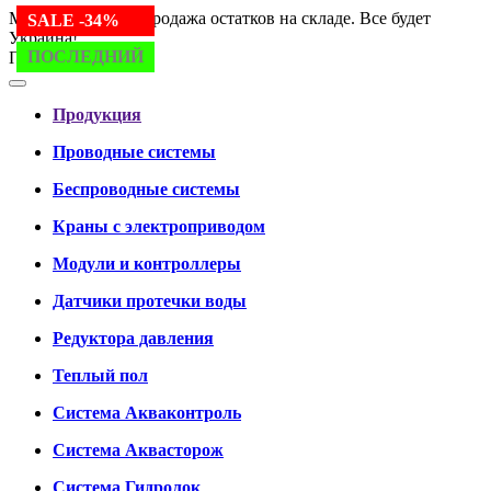
Мы работаем. Распродажа остатков на складе. Все будет
SALE -24%
SALE -30%
SALE -34%
Украина!
ПОСЛЕДНИЙ
ПОСЛЕДНИЙ
ПОСЛЕДНИЙ
Продукция
Продукция
Проводные системы
Беспроводные системы
Краны с электроприводом
Модули и контроллеры
Датчики протечки воды
Редуктора давления
Теплый пол
Система Акваконтроль
Система Аквасторож
Система Гидролок